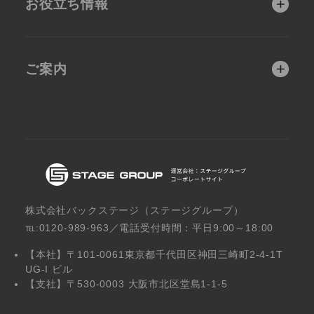
お役立ち情報
建築・不動産業向
製造業向け
医療機関
建築・不動産
け
ホームページ制作戦
よくあるご質問
略コラム
士業
サロン・エステ
弁護士・会計士・
医療機関向け
ご案内
士業向け
お客様の成功事例
教育・保育
製造業
会社概要
新着情報
スクール・保育施
サロン・エステ向
設向け
け
株式会社バックステージ（ステージグループ）
℡:0120-989-963／電話受付時間：平日9:00～18:00
【本社】〒101-0061東京都千代田区神田三崎町2-4-1T
UG-I ビル
【支社】〒530-0003 大阪市北区堂島1-1-5