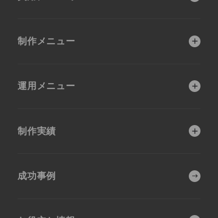
他社とは違う手厚い
品質第一の制作体制
運用サポート
ホームページ制作費
補助金活用支援につ
用と比較
いて
制作会社選びで迷わ
制作メニュー
れている方へ
目的別
運用メニュー
集客・販促を強化
人材獲得を強化し
させたい
たい
充実のアフターサポ
制作前コンサルティ
ート
ング（無料）
SEOに強いホーム
女性集客に強いWe
制作実績
ページ制作
b戦略
MAP上位表示対策
上級Webコンサル
（MEO）
ティング
SEOに強いホーム
システム開発を伴
EC・ショッピング
集客・販促の強化
ページ
うホームページ制
サイト構築
成功事例
作
会社・事業紹介
女性ターゲット
業種別
人材獲得
ネットショップ