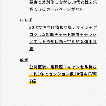
競合と差別化しながら30代女性を集
客できるホームページがない
打ち手
30代女性向け情報誌風デザイン＋プ
ログラム診断チャート設置＋チラシ
／ネット告知連携＋定期的な運用改
善
成果
公開直後に定員超・キャンセル待ち
／約1年でセッション数10倍＆CV率
7倍