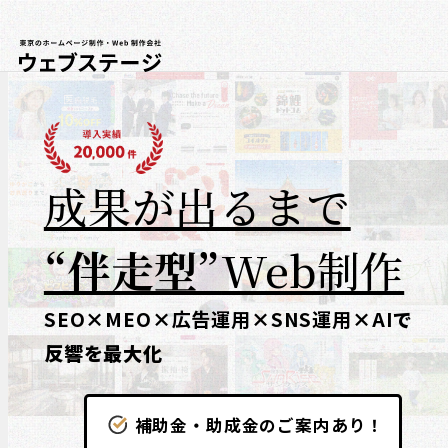
成果が出るまで
“伴走型”
Web制作
SEO
×
MEO
×
広告運用
×
SNS運用
×
AI
で
反響を最大化
補助金・助成金のご案内あり！