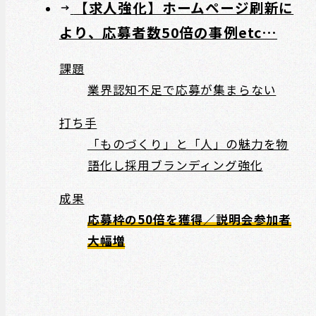
【求人強化】ホームページ刷新に
より、応募者数50倍の事例etc…
課題
業界認知不足で応募が集まらない
打ち手
「ものづくり」と「人」の魅力を物
語化し採用ブランディング強化
成果
応募枠の50倍を獲得／説明会参加者
大幅増