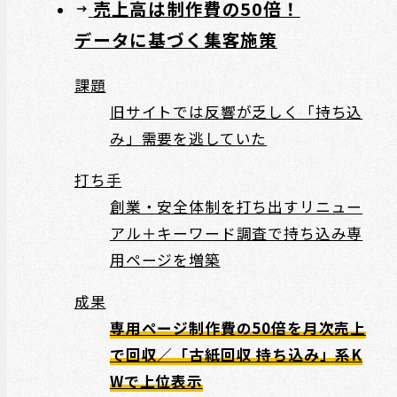
売上高は制作費の50倍！
データに基づく集客施策
課題
旧サイトでは反響が乏しく「持ち込
み」需要を逃していた
打ち手
創業・安全体制を打ち出すリニュー
アル＋キーワード調査で持ち込み専
用ページを増築
成果
専用ページ制作費の50倍を月次売上
で回収／「古紙回収 持ち込み」系K
Wで上位表示