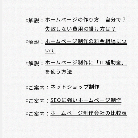
ホームページの作り方｜自分で？
解説：
失敗しない費用の掛け方は？
ホームページ制作の料金相場につ
解説：
いて
ホームページ制作に「IT補助金」
解説：
を使う方法
ネットショップ制作
ご案内：
SEOに強いホームページ制作
ご案内：
ホームページ制作会社の比較表
ご案内：