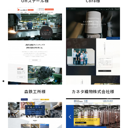
OHスチール様
CoFa様
森鉄工所様
カネタ織物株式会社様