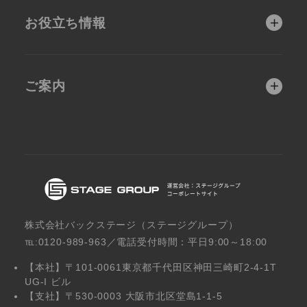
人材獲得
ネットショップ
お役立ち情報
建築・不動産業向
製造業向け
医療機関
建築・不動産
け
ホームページ制作戦
よくあるご質問
略コラム
士業
サロン・エステ
弁護士・会計士・
医療機関向け
ご案内
士業向け
お客様の成功事例
教育・保育
製造業
会社概要
新着情報
スクール・保育施
サロン・エステ向
設向け
け
株式会社バックステージ（ステージグループ）
℡:0120-989-963／電話受付時間：平日9:00～18:00
【本社】〒101-0061東京都千代田区神田三崎町2-4-1T
UG-I ビル
【支社】〒530-0003 大阪市北区堂島1-1-5