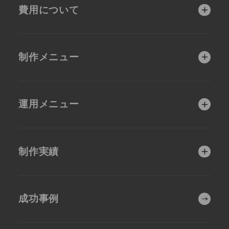
費用について
他社とは違う手厚い
品質第一の制作体制
運用サポート
ホームページ制作費
補助金活用支援につ
用と比較
いて
制作会社選びで迷わ
制作メニュー
れている方へ
目的別
運用メニュー
集客・販促を強化
人材獲得を強化し
させたい
たい
充実のアフターサポ
制作前コンサルティ
ート
ング（無料）
SEOに強いホーム
女性集客に強いWe
制作実績
ページ制作
b戦略
MAP上位表示対策
上級Webコンサル
（MEO）
ティング
SEOに強いホーム
システム開発を伴
EC・ショッピング
集客・販促の強化
ページ
うホームページ制
サイト構築
成功事例
作
会社・事業紹介
女性ターゲット
業種別