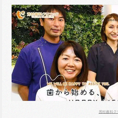
芳村歯科ク