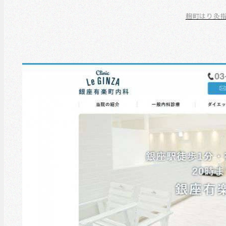
麹町はり灸