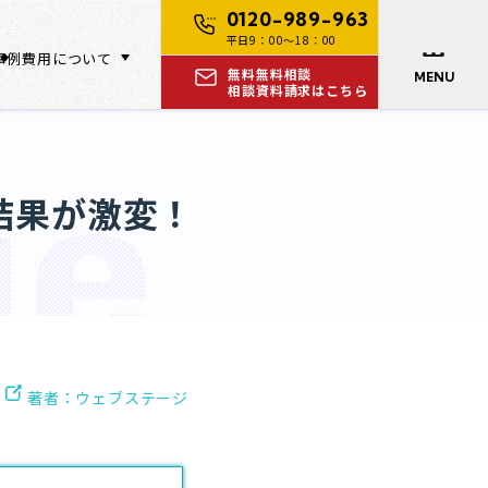
0120-989-963
平日9：00～18：00
事例
費用について
無料
無料相談
MENU
相談
資料請求はこちら
結果が激変！
著者：ウェブステージ