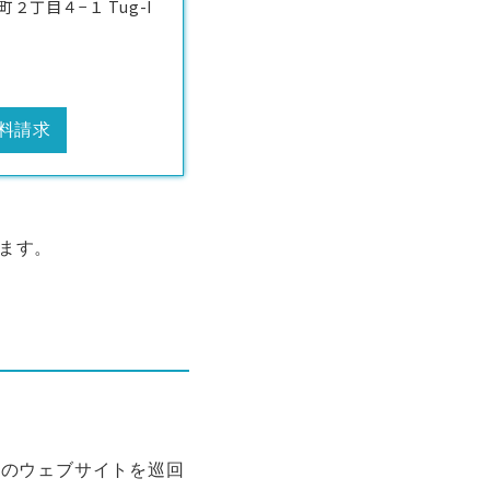
丁目４−１ Tug-I
料請求
います。
千のウェブサイトを巡回