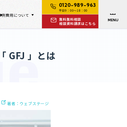
0120-989-963
平日9：00～18：00
事例
費用について
無料
無料相談
MENU
相談
資料請求はこちら
GFJ 」とは
著者：ウェブステージ