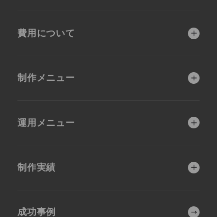
ウェブステージが選
制作前コンサルティ
ばれる理由
ング（無料）
費用について
他社とは違う手厚い
品質第一の制作体制
運用サポート
ホームページ制作費
補助金活用支援につ
用と比較
いて
制作会社選びで迷わ
制作メニュー
れている方へ
目的別
運用メニュー
集客・販促を強化
人材獲得を強化し
させたい
たい
充実のアフターサポ
制作前コンサルティ
ート
ング（無料）
SEOに強いホーム
女性集客に強いWe
制作実績
ページ制作
b戦略
MAP上位表示対策
上級Webコンサル
（MEO）
ティング
SEOに強いホーム
システム開発を伴
EC・ショッピング
集客・販促の強化
ページ
うホームページ制
サイト構築
成功事例
作