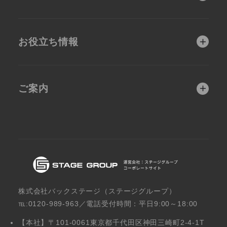
会社・事業紹介
女性ターゲット
業種別
人材獲得
ネットショップ
お役立ち情報
建築・不動産業向
製造業向け
医療機関
建築・不動産
け
ホームページ制作戦
よくあるご質問
略コラム
士業
サロン・エステ
弁護士・会計士・
医療機関向け
ご案内
士業向け
お客様の成功事例
教育・保育
製造業
会社概要
新着情報
スクール・保育施
サロン・エステ向
設向け
け
株式会社バックステージ（ステージグループ）
℡:0120-989-963／電話受付時間：平日9:00～18:00
【本社】〒101-0061東京都千代田区神田三崎町2-4-1T